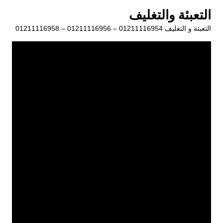
لتجاوز
التعبئة والتغليف
لى
التعبئة و التغليف 01211116954 – 01211116956 – 01211116958
لمحتوى