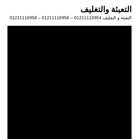
لتجاوز
التعبئة والتغليف
لى
التعبئة و التغليف 01211116954 – 01211116956 – 01211116958
لمحتوى