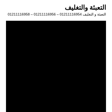
لتجاوز
التعبئة والتغليف
لى
التعبئة و التغليف 01211116954 – 01211116956 – 01211116958
لمحتوى