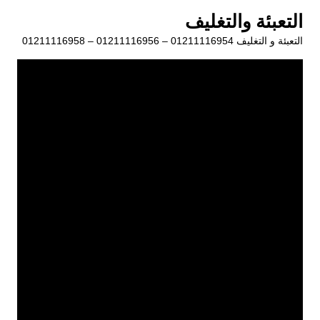
لتجاوز
التعبئة والتغليف
لى
التعبئة و التغليف 01211116954 – 01211116956 – 01211116958
لمحتوى