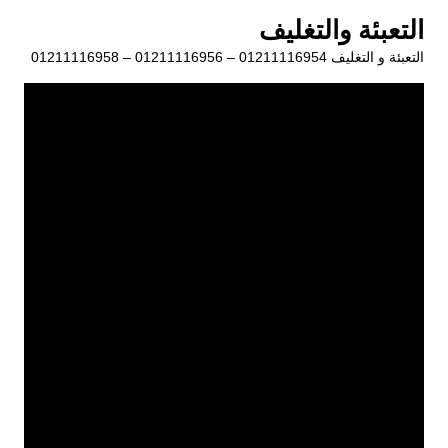
لتجاوز
التعبئة والتغليف
لى
التعبئة و التغليف 01211116954 – 01211116956 – 01211116958
لمحتوى