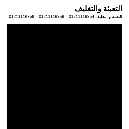
لتجاوز
التعبئة والتغليف
لى
التعبئة و التغليف 01211116954 – 01211116956 – 01211116958
لمحتوى