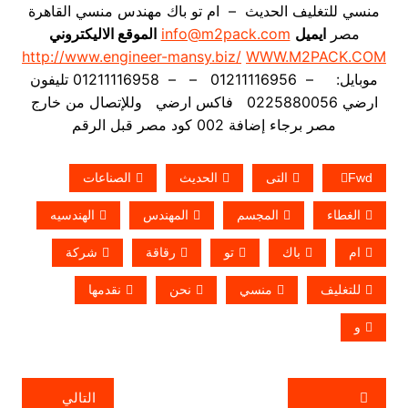
منسي للتغليف الحديث – ام تو باك مهندس منسي القاهرة
مصر
ايميل
info@m2pack.com
الموقع الاليكتروني
http://www.engineer-mansy.biz/
WWW.M2PACK.COM
موبايل: – 01211116956 – – 01211116958 تليفون
ارضي 0225880056 فاكس ارضي
وللإتصال من خارج
مصر برجاء إضافة 002 كود مصر قبل الرقم
Fwd
التى
الحديث
الصناعات
الغطاء
المجسم
المهندس
الهندسيه
ام
باك
تو
رقاقة
شركة
للتغليف
منسي
نحن
نقدمها
و
تصفّح
التالي