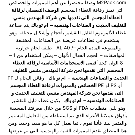
M2Pack.com وصفاً مختصراً عن أهم المميزات والخصائص
التي تميز رقاقة الغطاء المجسم
الوصف التفصيلي لرقاقة
الغطاء المجسم
التى نقدمها نحن شركة المهندس منسي
للتغليف الحديث و الصناعات الهندسيه – ام تو باك
يتم صناعة
غطاء الألمونيوم القابل للتقشير بأحجام وأشكال مختلفة وهو
يستخدم في قطاعات عريضة من الصناعات المختلفة
والمتنوعة
المادة الخام –/ AL 40 طبقة لحام حرارية
المواصفات – الحجم الفعال الألوان – يمكن استخدام من 1 –
8 الوان كحد أقصى
الاستخدامات الأساسية لرقاقة الغطاء
المجسم
التى نقدمها نحن شركة المهندس منسي للتغليف
الحديث و الصناعات الهندسيه – ام تو باك
رقائق اللحام لـ PP
أو PS او PE
الخصائص والمميزات لرقاقة الغطاء المجسم
التى نقدمها نحن شركة المهندس منسي للتغليف الحديث و
الصناعات الهندسيه – ام تو باك
يكون غطاء قابل للتقشير
وهو يلبي متطلبات FDA او SGS من خلال معرفتنا المسبقة
بأذواق عملائنا الأعزاء الذي تم استنباطه من التعامل المستمر
والمثمر بيننا فأننا نقوم دائما بعمل كل ما هو مفيد وجديد ومن
هذا المنطلق نقدم المميزات الفنية والهندسية التي تم عرضها