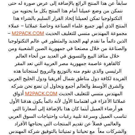
سابقاً عن هذا المنتج الرائع بالإضافة إلى عرض صورة له حتى
نتمكن من وضع عميلنا أمام هذا المنتج بكل ما يحتويه من
التكنولوجيا تمكن لعميلنا إتخاذ القرار السليم بالشراء هذا
المنتج الذي أبهر جميع علماء الصناعة وخاصةً عملائنا – عملاء
مجموعة المهندس منسي للتغليف الحديث
M2PACK.COM
–
الذين دائماً ما نقدم لهم الجديد والمتطور في عالم التكنولوجيا
والصناعة من خلال مصنعنا في جمهورية الصين الشعبية ومن
خلال منافذ البيع والتسويق في العديد من أنحاء العالم
كالقاهرة عاصمة جمهورية مصر العربية التي تعد المقر
الرئيسي والذي نقوم منه بالتوزيع والترويج لمنتجاتنا هذه
الفريدة لكافة دول مناطق شمال أفريقيا ودول الخليج العربي
والشرق الأوسط والعالم أجمع ونحاول أن نضع نحن شركه
المهندس منسي للتغليف الحديث
M2PACK.COM
أذواق
عملائنا الأعزاء في اهتمامنا الأول لأنه دائماً يكون هدفنا الأول
هو أرضاء العميل أينما كان هذا بالإضافة إلى أسعارنا التي
تناسب العميل وسرعة تلبية رغبات واحتياجات السوق العربي
والعالمي فضلاً عن تقديم المنتجات التي يحتاجها الأفراد
والشركات معاً مع تحياتنا و تمنياتنا بالتوفيق شركة المهندس