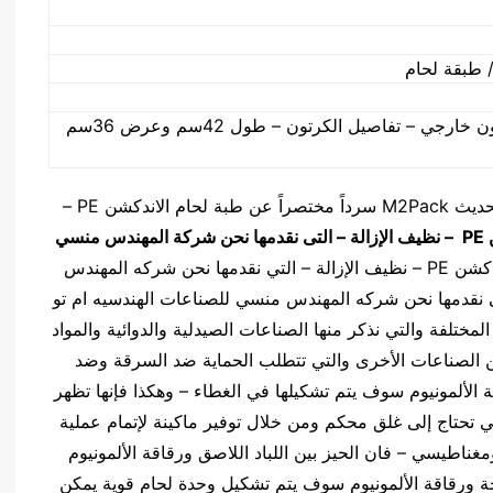
/ طبقة لحام
حقائب PE وكرتون خارجي – تفاصيل الكرتون – طول 42سم وعرض 36سم
وكذلك نقدم نحن شركه المهندس منسي للتغليف الحديث M2Pack سرداً مختصراً عن طبة لحام الاندكشن PE –
ن
PE
– نظيف الإزالة – التى نقدمها نحن شركة المهندس منسي
تستخدم طبة لحام الاندكشن PE – نظيف الإزالة – التي نقدمها نحن شركه المهندس
عبوات الدوائيه ام تو باك في حاويات PE التي نقدمها نحن شركه المهندس منسي للصناعات الهندسيه ام تو
ختلفة والتي نذكر منها الصناعات الصيدلية والدوائية والمواد
ن الصناعات الأخرى والتي تتطلب الحماية ضد السرقة وضد
 الألمونيوم سوف يتم تشكيلها في الغطاء – وهكذا فإنها تظهر
ي تحتاج إلى غلق محكم ومن خلال توفير ماكينة لإتمام عملية
غناطيسي – فان الحيز بين اللباد اللاصق ورقاقة الألمونيوم
ة ورقاقة الألمونيوم سوف يتم تشكيل وحدة لحام قوية يمكن