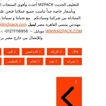
للتغليف الحديث M2PACK أحدث وأ
وبأسعار خاصة جداً تناسب جميع عملائنا فنحن على
المتبادلة بين شركتنا وسيادتكم مع تحياتنا و تمنيات
مهندس منسي القاهرة مصر
ايميل
o@m2pack.com
WWW.M2PACK.COM
موبايل: – 01211116956- – 01211116958 تليفون ارضي 0225880056 فاكس ارضي
وللإتصال من خارج مصر برجاء إضافة 002 كو
Pe
الإزالة
الاندكشن
التى
شركة
طبة
لحام
للتغليف
تصفّح
المقالات