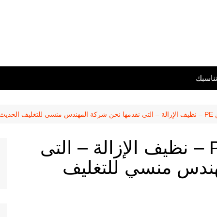
تناسبك
تو باك
طبة لحام الاندكشن PE – نظيف الإزالة – التى
هندس منسي للتغليف