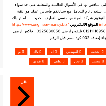
قوى المنتجات التي نتنافس بها في الأسواق العالمية والمحلية على حد سواء
 استعداد تام للتعامل مع سيادتكم فأساس عملنا هو الثقة
نا بالتوفيق شركة المهندس منسي للتغليف الحديث – ام تو باك
inf
الموقع الاليكتروني
http://www.engineer-mansy.biz/
د مصر قبل الرقم
الحديث
المهندس
ام
باك
تو
منسي
نحن
نظيف
نقدمها
التالي