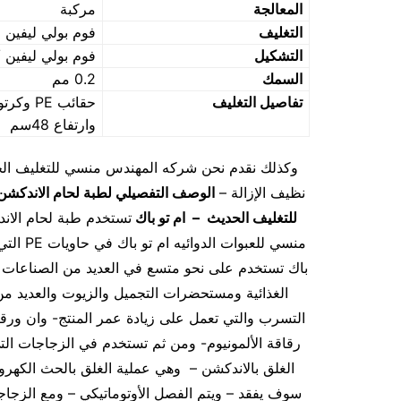
المعالجة
مركبة
التغليف
فوم بولي ليفين
التشكيل
فوم بولي ليفين 
السمك
0.2 مم
تفاصيل التغليف
وارتفاع 48سم
نظيف الإزالة –
الوصف التفصيلي لطبة لحام الاندكش
للتغليف الحديث – ام تو باك
منسي لل
باك تستخدم على نحو متسع في العديد من الصناعات الم
الغذائية ومستحضرات التجميل والزيوت والعديد م
التسرب والتي تعمل على زيادة عمر المنتج- وان ورقة
رقاقة الألمونيوم- ومن ثم تستخدم في الزجاجات الت
الغلق بالاندكشن – وهي عملية الغلق بالحث الكهروم
سوف يفقد – ويتم الفصل الأوتوماتيكي – ومع الزجاج