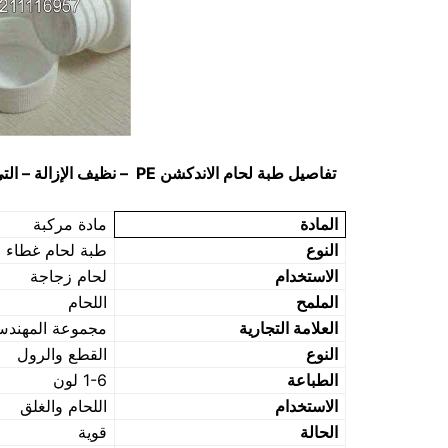
تفاصيل طبة لحام الاندكشن
PE
– نظيف الإزالة – ال
المادة
مادة مركبة
النوع
طبة لحام غطاء ا
الاستخدام
لحام زجاجة
الملمح
اللحام
العلامة التجارية
مجموعة المهندس م
النوع
القطع والرول
الطباعة
1-6 لون
الاستخدام
اللحام والغلق
الحالة
قوية