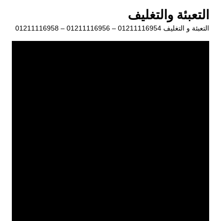
لتجاوز
التعبئة والتغليف
لى
التعبئة و التغليف 01211116954 – 01211116956 – 01211116958
لمحتوى