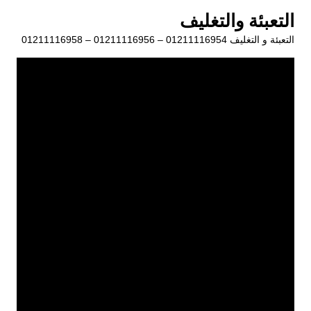
لتجاوز
التعبئة والتغليف
لى
التعبئة و التغليف 01211116954 – 01211116956 – 01211116958
لمحتوى