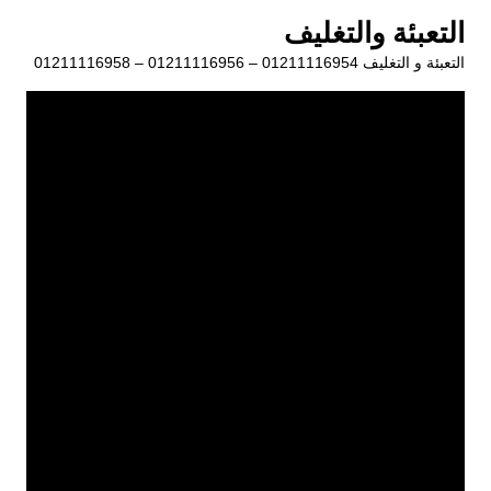
لتجاوز
التعبئة والتغليف
لى
التعبئة و التغليف 01211116954 – 01211116956 – 01211116958
لمحتوى