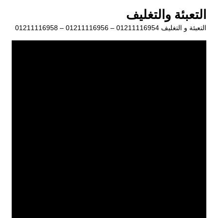
لتجاوز
التعبئة والتغليف
لى
التعبئة و التغليف 01211116954 – 01211116956 – 01211116958
لمحتوى