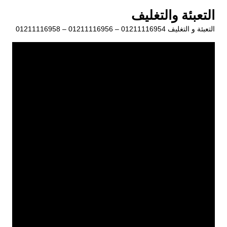
لتجاوز
التعبئة والتغليف
لى
التعبئة و التغليف 01211116954 – 01211116956 – 01211116958
لمحتوى