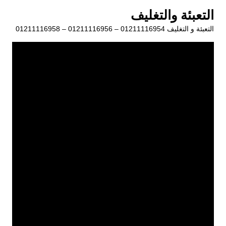
لتجاوز
التعبئة والتغليف
لى
التعبئة و التغليف 01211116954 – 01211116956 – 01211116958
لمحتوى