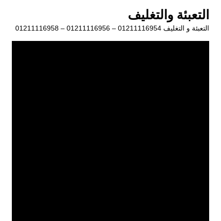
لتجاوز
التعبئة والتغليف
لى
التعبئة و التغليف 01211116954 – 01211116956 – 01211116958
لمحتوى