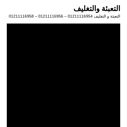
لتجاوز
التعبئة والتغليف
لى
التعبئة و التغليف 01211116954 – 01211116956 – 01211116958
لمحتوى