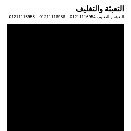
لتجاوز
التعبئة والتغليف
لى
التعبئة و التغليف 01211116954 – 01211116956 – 01211116958
لمحتوى