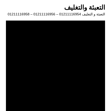
لتجاوز
التعبئة والتغليف
لى
التعبئة و التغليف 01211116954 – 01211116956 – 01211116958
لمحتوى