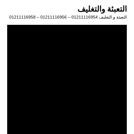
لتجاوز
التعبئة والتغليف
لى
التعبئة و التغليف 01211116954 – 01211116956 – 01211116958
لمحتوى