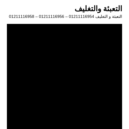
لتجاوز
التعبئة والتغليف
لى
التعبئة و التغليف 01211116954 – 01211116956 – 01211116958
لمحتوى