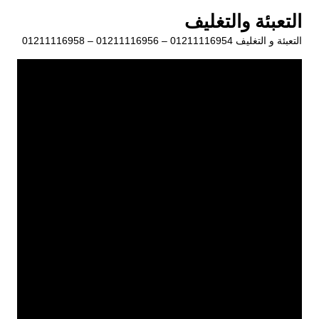
لتجاوز
التعبئة والتغليف
لى
التعبئة و التغليف 01211116954 – 01211116956 – 01211116958
لمحتوى