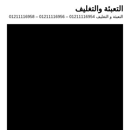
لتجاوز
التعبئة والتغليف
لى
التعبئة و التغليف 01211116954 – 01211116956 – 01211116958
لمحتوى