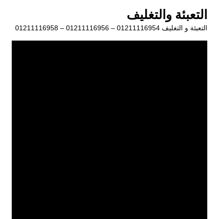
لتجاوز
التعبئة والتغليف
لى
التعبئة و التغليف 01211116954 – 01211116956 – 01211116958
لمحتوى