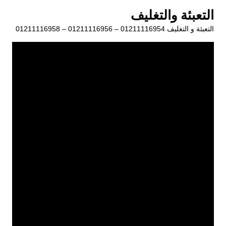
لتجاوز
التعبئة والتغليف
لى
التعبئة و التغليف 01211116954 – 01211116956 – 01211116958
لمحتوى