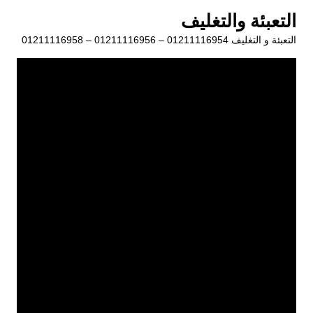
لتجاوز
التعبئة والتغليف
لى
التعبئة و التغليف 01211116954 – 01211116956 – 01211116958
لمحتوى