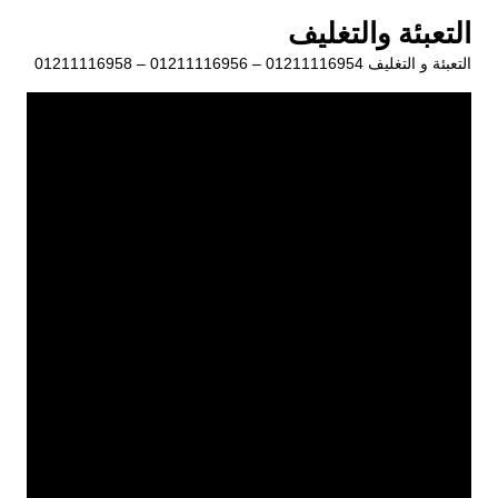
لتجاوز
التعبئة والتغليف
لى
التعبئة و التغليف 01211116954 – 01211116956 – 01211116958
لمحتوى