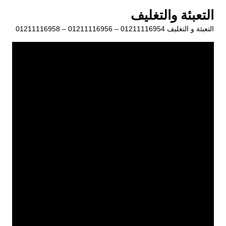
لتجاوز
التعبئة والتغليف
لى
التعبئة و التغليف 01211116954 – 01211116956 – 01211116958
لمحتوى