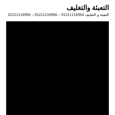
لتجاوز
التعبئة والتغليف
لى
التعبئة و التغليف 01211116954 – 01211116956 – 01211116958
لمحتوى