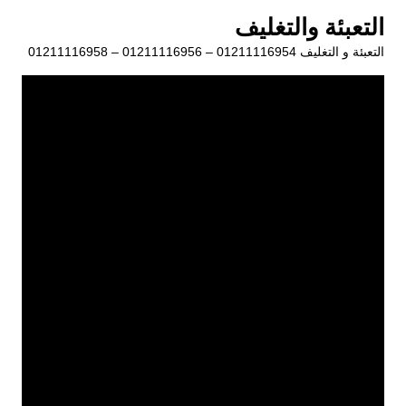
لتجاوز
التعبئة والتغليف
لى
التعبئة و التغليف 01211116954 – 01211116956 – 01211116958
لمحتوى