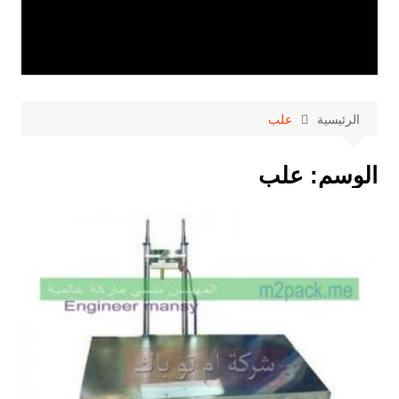
الرئيسية
علب
الوسم:
علب