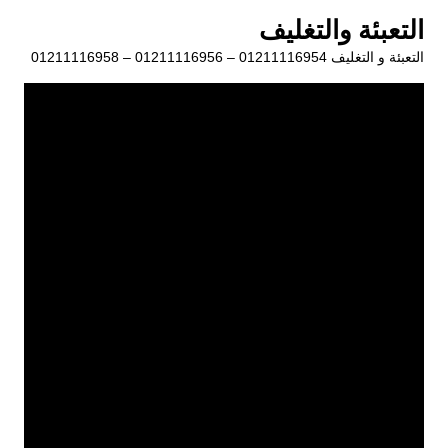
لتجاوز
التعبئة والتغليف
لى
التعبئة و التغليف 01211116954 – 01211116956 – 01211116958
لمحتوى