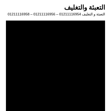
لتجاوز
التعبئة والتغليف
لى
التعبئة و التغليف 01211116954 – 01211116956 – 01211116958
لمحتوى