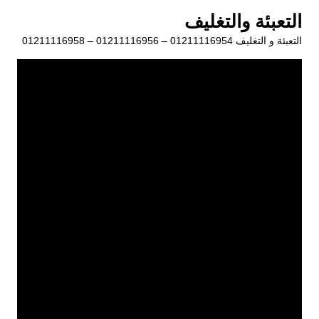
لتجاوز
التعبئة والتغليف
لى
التعبئة و التغليف 01211116954 – 01211116956 – 01211116958
لمحتوى