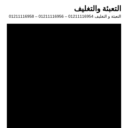
لتجاوز
التعبئة والتغليف
لى
التعبئة و التغليف 01211116954 – 01211116956 – 01211116958
لمحتوى