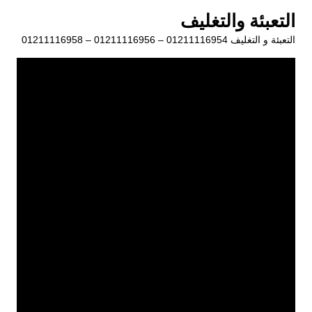
لتجاوز
التعبئة والتغليف
لى
التعبئة و التغليف 01211116954 – 01211116956 – 01211116958
لمحتوى