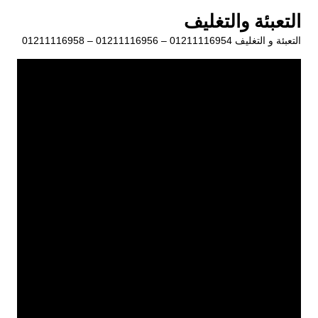
لتجاوز
التعبئة والتغليف
لى
التعبئة و التغليف 01211116954 – 01211116956 – 01211116958
لمحتوى