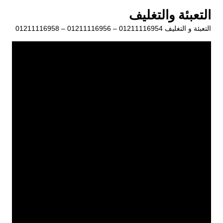
لتجاوز
التعبئة والتغليف
لى
التعبئة و التغليف 01211116954 – 01211116956 – 01211116958
لمحتوى