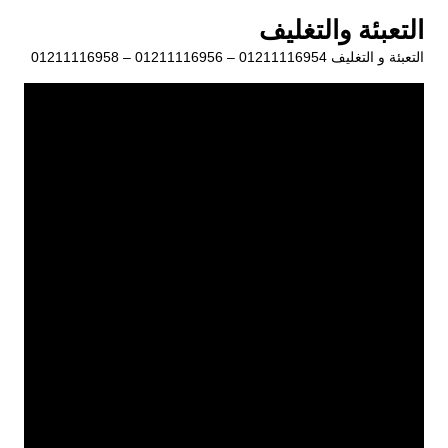
لتجاوز
التعبئة والتغليف
لى
التعبئة و التغليف 01211116954 – 01211116956 – 01211116958
لمحتوى