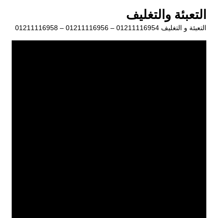
لتجاوز
التعبئة والتغليف
لى
التعبئة و التغليف 01211116954 – 01211116956 – 01211116958
لمحتوى