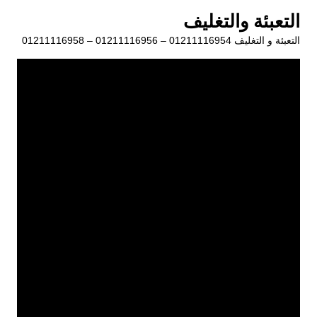
لتجاوز
التعبئة والتغليف
لى
التعبئة و التغليف 01211116954 – 01211116956 – 01211116958
لمحتوى