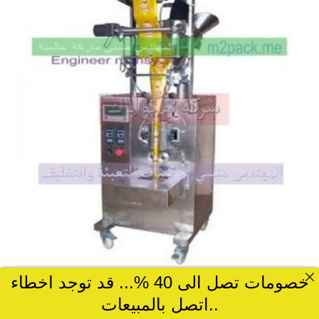
خصومات تصل الى 40 %... قد توجد اخطاء
ماكينات تعبئة و تغليف البودر شديد النعومه
..اتصل بالمبيعات
ماكينة تعبئة بودره كيماوية جافه