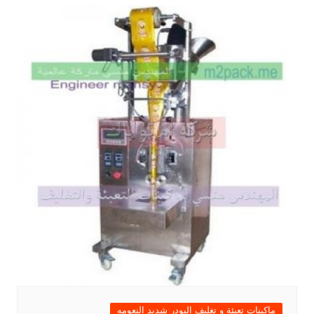
ماكينات تعبئة و تغليف البودر شديد النعومه