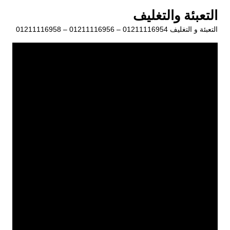
لتجاوز
التعبئة والتغليف
لى
التعبئة و التغليف 01211116954 – 01211116956 – 01211116958
لمحتوى