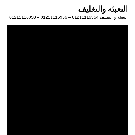
لتجاوز
التعبئة والتغليف
لى
التعبئة و التغليف 01211116954 – 01211116956 – 01211116958
لمحتوى