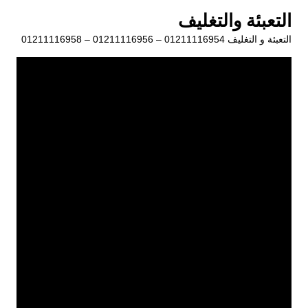
لتجاوز
التعبئة والتغليف
لى
التعبئة و التغليف 01211116954 – 01211116956 – 01211116958
لمحتوى