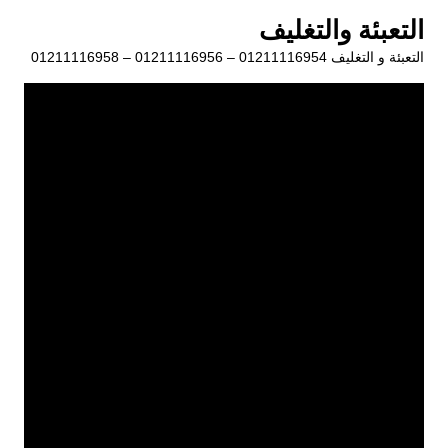
لتجاوز
التعبئة والتغليف
لى
التعبئة و التغليف 01211116954 – 01211116956 – 01211116958
لمحتوى