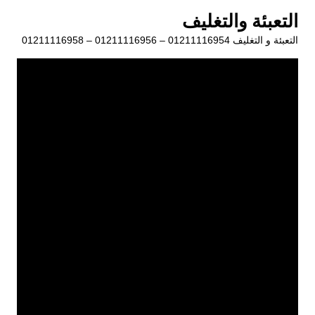
لتجاوز
التعبئة والتغليف
لى
التعبئة و التغليف 01211116954 – 01211116956 – 01211116958
لمحتوى