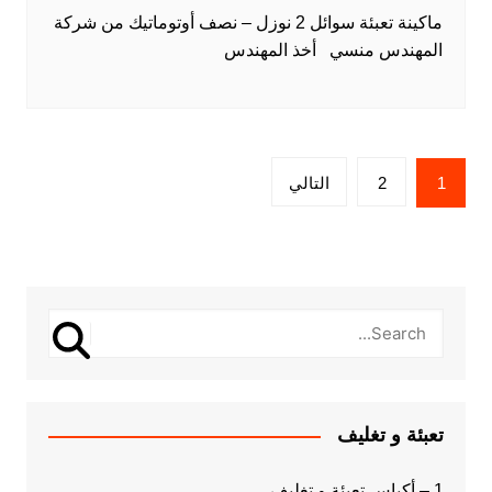
ماكينة تعبئة سوائل 2 نوزل – نصف أوتوماتيك من شركة
المهندس منسي أخذ المهندس
Posts
1
2
التالي
pagination
تعبئة و تغليف
1 – أكياس تعبئة و تغليف