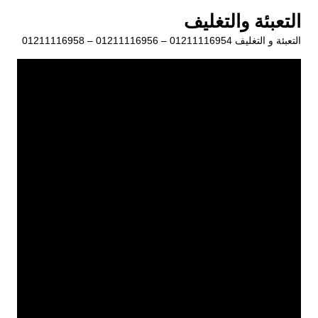
لتجاوز
التعبئة والتغليف
لى
التعبئة و التغليف 01211116954 – 01211116956 – 01211116958
لمحتوى