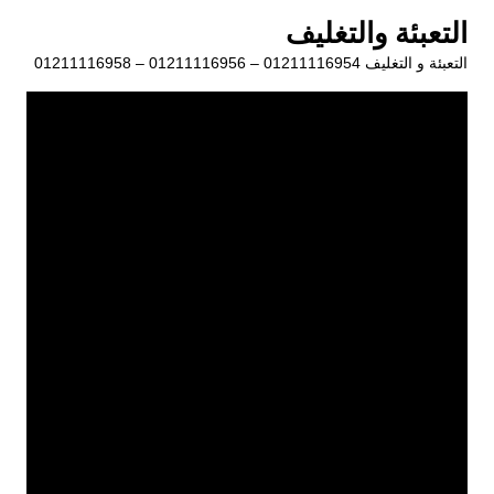
لتجاوز
التعبئة والتغليف
لى
التعبئة و التغليف 01211116954 – 01211116956 – 01211116958
لمحتوى