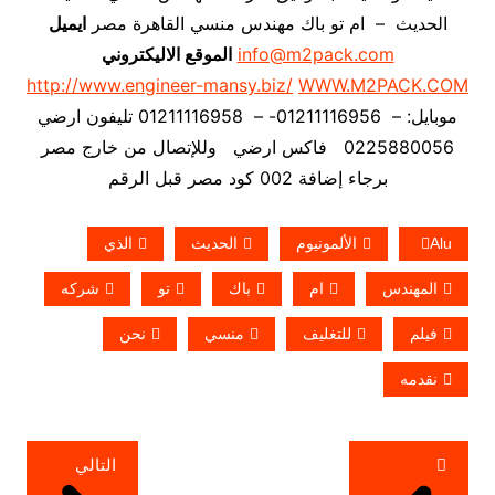
الحديث – ام تو باك مهندس منسي القاهرة مصر
ايميل
info@m2pack.com
الموقع الاليكتروني
http://www.engineer-mansy.biz/
WWW.M2PACK.COM
موبايل: – 01211116956- – 01211116958 تليفون ارضي
0225880056 فاكس ارضي
وللإتصال من خارج مصر
برجاء إضافة 002 كود مصر قبل الرقم
Alu
الألمونيوم
الحديث
الذي
المهندس
ام
باك
تو
شركه
فيلم
للتغليف
منسي
نحن
نقدمه
تصفّح
التالي
المقالات