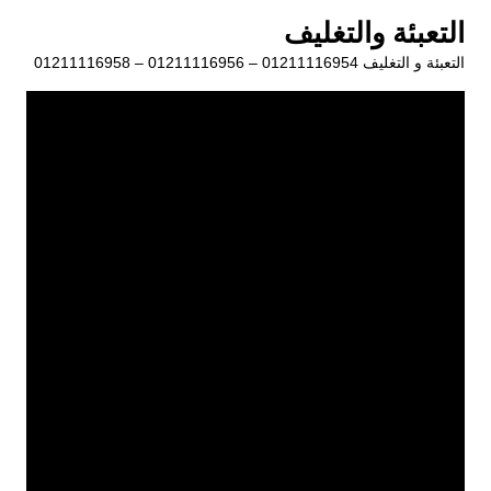
لتجاوز
التعبئة والتغليف
لى
التعبئة و التغليف 01211116954 – 01211116956 – 01211116958
لمحتوى