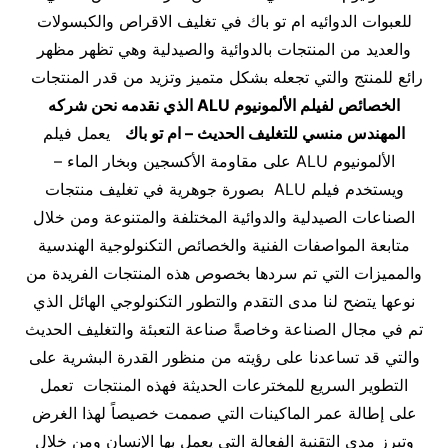
للعبوات الدوائيه ام تو باك في تغليف الاقراص والكبسولات
والعديد من المنتجات بالدوائية والصيدلية وهي تظهر مظهر
رائع للمنتج والتي تجعله بشكل متميز وتزيد من قدر المنتجات
الخصائص
ل
فيلم الألمونيوم
ALU
الذي نقدمه نحن شركه
المهندس منسي للتغليف الحديث – ام تو باك
يعمل فيلم
الألمونيوم ALU على مقاومة الأكسجين وبخار الماء –
ويستخدم فيلم ALU بصورة جوهرية في تغليف منتجات
الصناعات الصيدلية والدوائية المختلفة والمتنوعة ومن خلال
متابعة المواصفات الفنية والخصائص التكنولوجية الهندسية
والمميزات التي تم سردها بخصوص هذه المنتجات الفريدة من
نوعها يتضح لنا مدى التقدم والتطور التكنولوجي الهائل الذي
تم في مجال الصناعة وخاصةً صناعة التعبئة والتغليف الحديث
والتي قد تساعدنا على رؤيته من منظور القدرة البشرية على
التطوير السريع للمخترعات الحديثة فهذه المنتجات تعمل
على إطالة عمر الماكينات التي صممت خصيصاً لهذا الغرض
وتبرز مدى التقنية الفعالة التي يعمل بها الإنسان ومن خلال