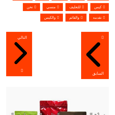
كيس
للتغليف
منسي
نحن
نقدمه
والقائم
والكيس
تصفّح
التالي
المقالات
السابق