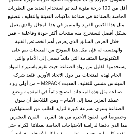
أقل من 100 درجة مئوية لقد تم استخدام العديد من النظريات
الخاصة بالصناعة في صناعة ماكينات التعبئة والتغليف لتصنيع
مثل هذا الكيس الفريد والمتميز في هذا المجال والذي يعمل
بشكل أفضل لنستخرج منه منتجات أكثر جودة وفاعلية – فمن
خلال العرض السابق الذي يعرض أهم الخصائص الفنية
والهندسية له فإن مثل هذا النموذج من المنتجات ينم على
التكنولوجيا المتقدمة التي دائماً تسعى إلى الأمام والتي
يستخدمها القليل من رواد الصناعة حيث نقوم باستيراد المواد
الخام لهذه المنتجات من دول الاتحاد الأوربي فتُعد شركه
المهندس منسي للتغليف الحديث M2PACK – من أولى رواد
صناعة مثل هذه المنتجات لنصبح دائماً في المقدمة ونضع
عميلنا العزيز معنا إلى الأمام – ومن المُلاحظ أن سوق
الصناعة يسري بسرعة كبيرة لتزايد الطلب من المستهلكين
وخصوصاً في العقود الأخيرة من هذا القرن – القرن العشرين-
هذا الذي دفعنا لدراسة الاحتياجات الخاصة بعملائنا الكرام حتى
نقدم كل ما هو جديد ومتطور ومفيد لكل الأشخاص فرادى أو