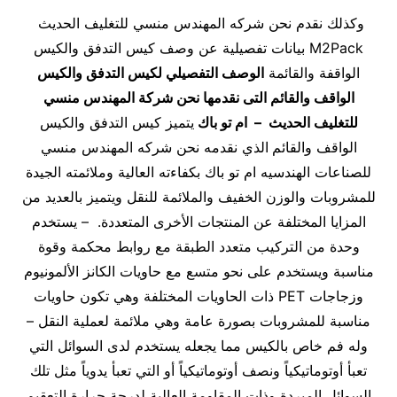
وكذلك نقدم نحن شركه المهندس منسي للتغليف الحديث
M2Pack بيانات تفصيلية عن وصف كيس التدفق والكيس
الواقفة والقائمة
الوصف التفصيلي لكيس التدفق والكيس
الواقف والقائم التى نقدمها نحن شركة المهندس منسي
للتغليف الحديث – ام تو باك
يتميز كيس التدفق والكيس
الواقف والقائم
الذي نقدمه نحن شركه المهندس منسي
للصناعات الهندسيه ام تو باك بكفاءته العالية وملائمته الجيدة
للمشروبات والوزن الخفيف والملائمة للنقل ويتميز بالعديد من
المزايا المختلفة عن المنتجات الأخرى المتعددة. – يستخدم
وحدة من التركيب متعدد الطبقة مع روابط محكمة وقوة
مناسبة ويستخدم على نحو متسع مع حاويات الكانز الألمونيوم
وزجاجات PET ذات الحاويات المختلفة وهي تكون حاويات
مناسبة للمشروبات بصورة عامة وهي ملائمة لعملية النقل –
وله فم خاص بالكيس مما يجعله يستخدم لدى السوائل التي
تعبأ أوتوماتيكياً ونصف أوتوماتيكياً أو التي تعبأ يدوياً مثل تلك
السوائل المبردة وذات المقاومة العالية لدرجة حرارة التعقيم