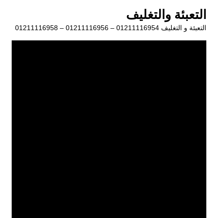
لتجاوز
التعبئة والتغليف
لى
التعبئة و التغليف 01211116954 – 01211116956 – 01211116958
لمحتوى