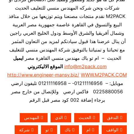
شركات ونحن شركه المهندس منسي للتغليف الحديث
M2PACK نقدم منتجات مصنعنا ويتم توزيعها من خلال منافذ
البيع والتسوق في القاهرة عاصمة جمهورية مصر العربية
وشمال أفريقيا والشرق الأوسط ودول الخليج العربي راجين
أن ينال عرضنا هذا قبول سيادتكم لمزيد من التعاون المثمر
مع تحياتنا و تمنياتنا بالتوفيق شركة المهندس منسي للتغليف
الحديث – ام تو باك مهندس منسي القاهرة مصر
ايميل
info@m2pack.com
الموقع الاليكتروني
http://www.engineer-mansy.biz/
WWW.M2PACK.COM
موبايل: – 01211116956- – 01211116958 تليفون ارضي
0225880056 فاكس ارضي
وللإتصال من خارج مصر
برجاء إضافة 002 كود مصر قبل الرقم
التدفق
الحديث
الذي
المهندس
الواقف
ام
باك
تو
شركة