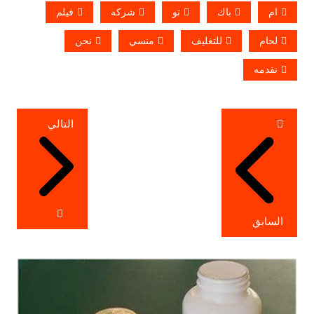
ام
باك
تو
شركه
فيلم
لحام
للتغليف
منسي
نحن
نقدمه
تصفّح
التالي
المقالات
السابق