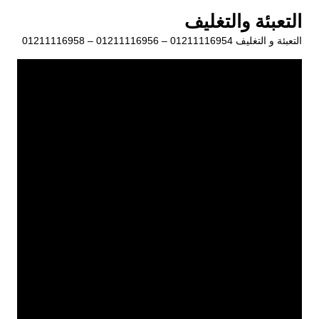
لتجاوز
التعبئة والتغليف
لى
التعبئة و التغليف 01211116954 – 01211116956 – 01211116958
لمحتوى