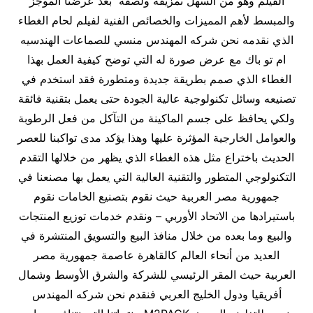
الفيلم وهو من السهل تمزيقه ولصقه بعد عرضنا الموجز
والمبسط لأهم المميزات والخصائص الفنية لفيلم لحام الغطاء
الذي نقدمه نحن شركه المهندس منسي للصماعات الهندسيه
ام تو باك مع عرض صورة له التي توضح كيفية العمل بهذا
الغطاء الذي صمم بطريقة جديدة ومتطورة فقد استخدم في
تصنيعه وسائل تكنولوجية عالية الجودة حتى يعمل بتقنية فائقة
ولكي يحافظ على جسم الماكينة من التآكل من فعل الرطوبة
والعوامل الخارجية المؤثرة عليها وهذا يؤكد مدى تواكبنا للعصر
الحديث باختراع مثل هذه الغطاء الذي يظهر من خلالها التقدم
التكنولوجي المتطور والتقنية العالية التي يعمل بها مصنعنا في
جمهورية مصر العربية حيث نقوم بتصنيع الخامات نقوم
باستيرادها من الاتحاد الأوربي – ونقدم خدمات توزيع المنتجات
والبيع وما بعده من خلال منافذ البيع والتسويق المنتشرة في
العديد من أنحاء العالم كالقاهرة عاصمة جمهورية مصر
العربية حيث المقر الرئيسي للشركة والشرق الأوسط وشمال
أفريقيا ودول الخليج العربي فنقدم نحن شركه المهندس