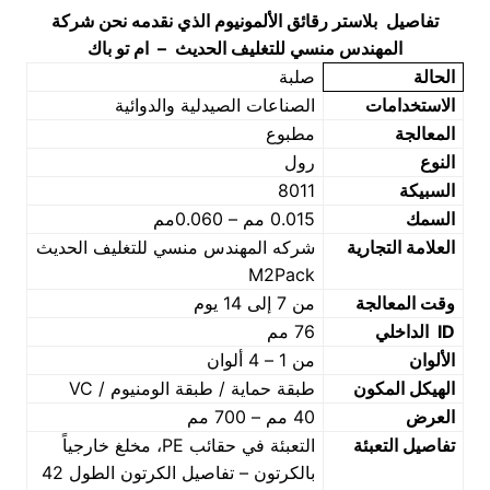
تفاصيل بلاستر رقائق الألمونيوم الذي نقدمه نحن شركة
المهندس منسي للتغليف الحديث – ام تو باك
الحالة
صلبة
الاستخدامات
الصناعات الصيدلية والدوائية
المعالجة
مطبوع
النوع
رول
السبيكة
8011
السمك
0.015 مم – 0.060مم
العلامة التجارية
شركه المهندس منسي للتغليف الحديث
M2Pack
وقت المعالجة
من 7 إلى 14 يوم
ID
الداخلي
76 مم
الألوان
من 1 – 4 ألوان
الهيكل المكون
طبقة حماية / طبقة الومنيوم / VC
العرض
40 مم – 700 مم
تفاصيل التعبئة
التعبئة في حقائب PE، مخلغ خارجياً
بالكرتون – تفاصيل الكرتون الطول 42