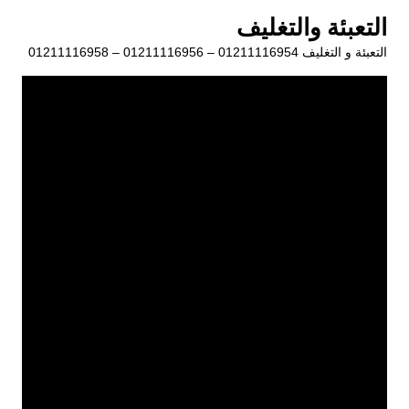
لتجاوز
التعبئة والتغليف
لى
التعبئة و التغليف 01211116954 – 01211116956 – 01211116958
لمحتوى