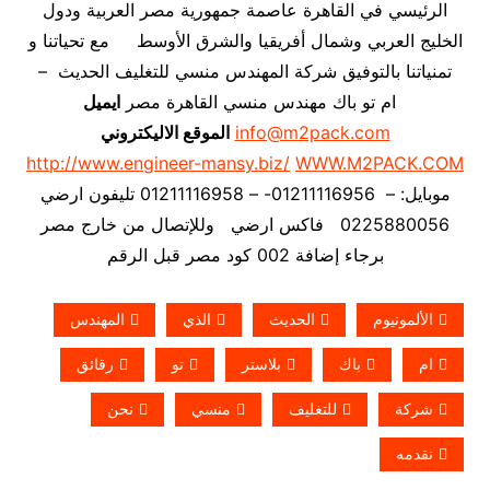
الرئيسي في القاهرة عاصمة جمهورية مصر العربية ودول
الخليج العربي وشمال أفريقيا والشرق الأوسط مع تحياتنا و
تمنياتنا بالتوفيق شركة المهندس منسي للتغليف الحديث –
ام تو باك مهندس منسي القاهرة مصر
ايميل
info@m2pack.com
الموقع الاليكتروني
http://www.engineer-mansy.biz/
WWW.M2PACK.COM
موبايل: – 01211116956- – 01211116958 تليفون ارضي
0225880056 فاكس ارضي
وللإتصال من خارج مصر
برجاء إضافة 002 كود مصر قبل الرقم
الألمونيوم
الحديث
الذي
المهندس
ام
باك
بلاستر
تو
رقائق
شركة
للتغليف
منسي
نحن
نقدمه