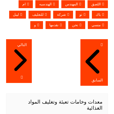
اللصق
المهندس
الهندسيه
ام
باك
تو
شركة
للتغليف
ليبل
منسي
نحن
نقدمها
و
تصفّح
التالي
المقالات
السابق
معدات وخامات تعبئة وتغليف المواد
الغذائية