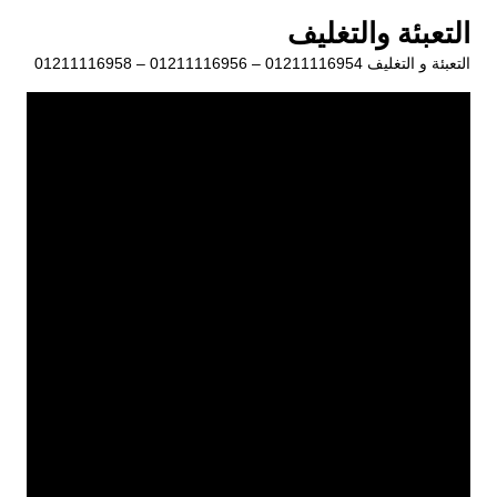
لتجاوز
التعبئة والتغليف
لى
التعبئة و التغليف 01211116954 – 01211116956 – 01211116958
لمحتوى