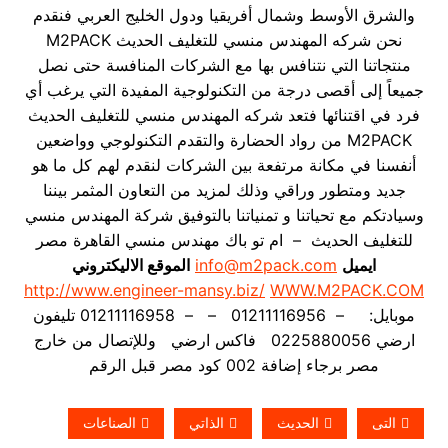
والشرق الأوسط وشمال أفريقيا ودول الخليج العربي فنقدم
نحن شركه المهندس منسي للتغليف الحديث M2PACK
منتجاتنا التي نتنافس بها مع الشركات المنافسة حتى نصل
جميعاً إلى أقصى درجة من التكنولوجية المفيدة التي يرغب أي
فرد في اقتنائها فتعد شركه المهندس منسي للتغليف الحديث
M2PACK من رواد الحضارة والتقدم التكنولوجي وواضعين
أنفسنا في مكانة مرتفعة بين الشركات لنقدم لهم كل ما هو
جديد ومتطور وراقي وذلك لمزيد من التعاون المثمر بيننا
وسيادتكم مع تحياتنا و تمنياتنا بالتوفيق شركة المهندس منسي
للتغليف الحديث – ام تو باك مهندس منسي القاهرة مصر
ايميل
info@m2pack.com
الموقع الاليكتروني
http://www.engineer-mansy.biz/
WWW.M2PACK.COM
موبايل: – 01211116956 – – 01211116958 تليفون
ارضي 0225880056 فاكس ارضي
وللإتصال من خارج
مصر برجاء إضافة 002 كود مصر قبل الرقم
التى
الحديث
الذاتي
الصناعات